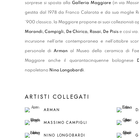
sorprese si sposta alla
Galleria Maggiore
(in via Massi
gestita dal 1978 da Franco Calarota e da sua moglie Ro
'900 classico, la Maggiore propone ai suoi collezionisti ope
Morandi, Campigli, De Chirico, Rosai, De Pisis
e così via
incursione nell'arte contemporanea e nell'ottobre sc
personale di
Arman
al Museo della ceramica di Fae
Maggiore anche il quarantacinquenne bolognese
napoletano
Nino Longobardi
.
ARTISTI COLLEGATI
ARMAN
D
MASSIMO CAMPIGLI
G
NINO LONGOBARDI
G