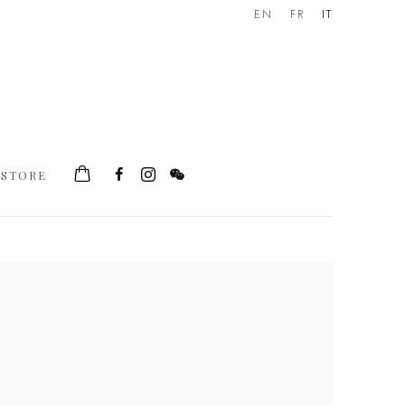
EN
FR
IT
STORE
he following image in a popup: