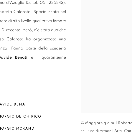
mo d'Azeglio 15; tel. 051-235843),
berta Calarota. Specializzata nel
re di alto livello qualitativo firmate
. Di recente, però, c'è stata qualche
orso Calarota ha organizzato una
nza. Fanno parte della scuderia
Davide Benati
e il quarantenne
AVIDE BENATI
IORGIO DE CHIRICO
© Maggiore g.a.m. | Roberta 
IORGIO MORANDI
scultura di Arman | Arte, Cair