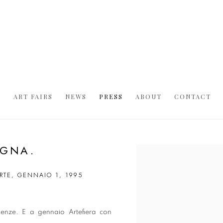
S
ART FAIRS
NEWS
PRESS
ABOUT
CONTACT
OGNA.
Open a larger version of t
RTE, GENNAIO 1, 1995
ndenze. E a gennaio Artefiera con