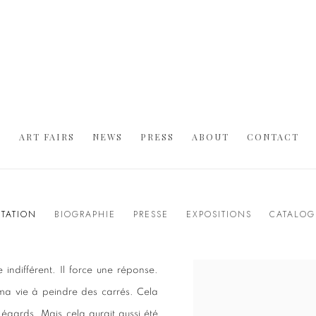
S
ART FAIRS
NEWS
PRESS
ABOUT
CONTACT
TATION
BIOGRAPHIE
PRESSE
EXPOSITIONS
CATALOG
 indifférent. Il force une réponse.
r ma vie à peindre des carrés. Cela
 égards. Mais cela aurait aussi été