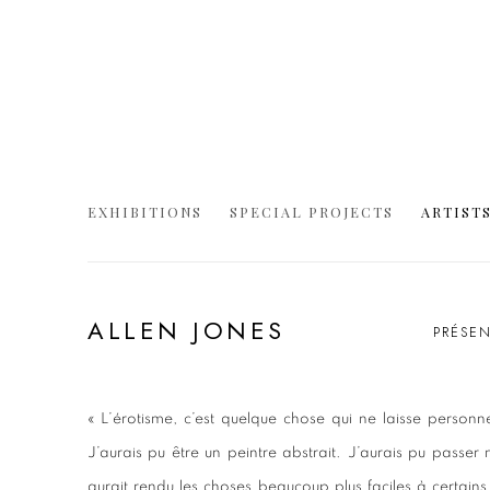
EXHIBITIONS
SPECIAL PROJECTS
ARTIST
ALLEN JONES
PRÉSEN
« L’érotisme, c’est quelque chose qui ne laisse personne
J’aurais pu être un peintre abstrait. J’aurais pu passe
aurait rendu les choses beaucoup plus faciles à certains