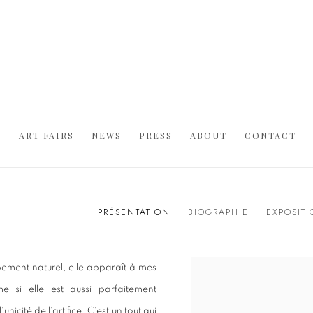
S
ART FAIRS
NEWS
PRESS
ABOUT
CONTACT
PRÉSENTATION
BIOGRAPHIE
EXPOSIT
ment naturel, elle apparaît à mes
me si elle est aussi parfaitement
icité de l'artifice. C'est un tout qui