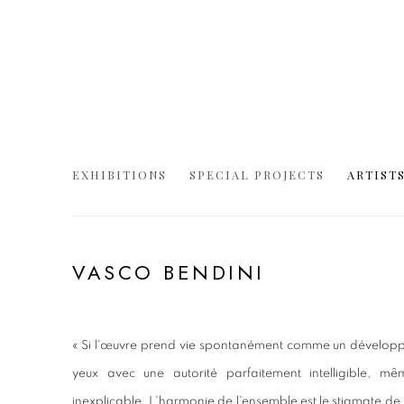
EXHIBITIONS
SPECIAL PROJECTS
ARTIST
VASCO BENDINI
« Si l'œuvre prend vie spontanément comme un développe
yeux avec une autorité parfaitement intelligible, mê
inexplicable. L'harmonie de l'ensemble est le stigmate de l'un