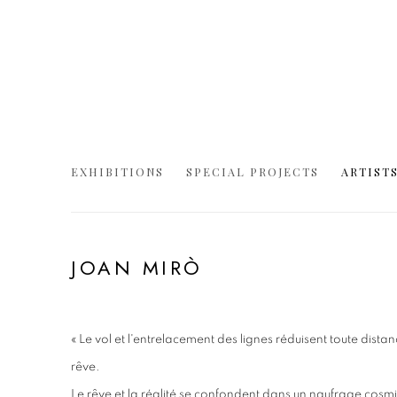
EXHIBITIONS
SPECIAL PROJECTS
ARTIST
JOAN MIRÒ
« Le vol et l'entrelacement des lignes réduisent toute distanc
rêve.
Le rêve et la réalité se confondent dans un naufrage cosmi