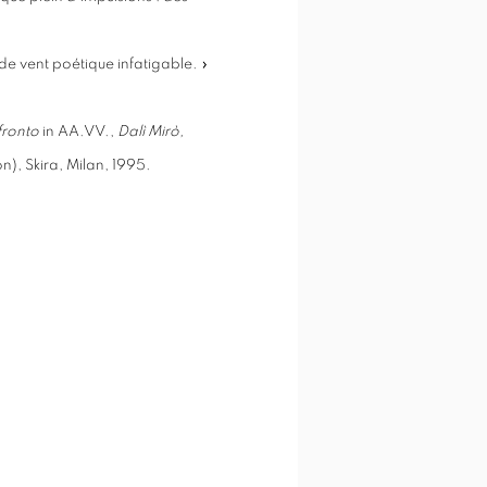
de vent poétique infatigable. »
nfronto
in AA.VV.,
Dalì Mirò,
n), Skira, Milan, 1995.