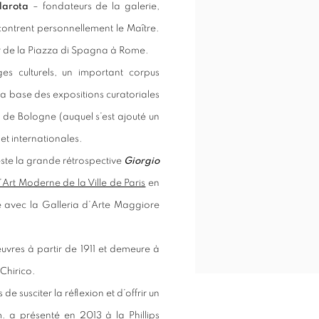
larota
– fondateurs de la galerie,
ontrent personnellement le Maître.
lier de la Piazza di Spagna à Rome.
es culturels, un important corpus
 la base des expositions curatoriales
e de Bologne (auquel s’est ajouté un
et internationales.
este la grande rétrospective
Giorgio
Art Moderne de la Ville de Paris
en
e avec la Galleria d’Arte Maggiore
uvres à partir de 1911 et demeure à
Chirico.
 susciter la réflexion et d’offrir un
.m. a présenté en 2013 à la
Phillips