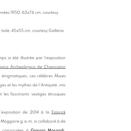
années 1950, 62x76 cm, courtesy
sur toile, 45x55 cm, courtesy Galleria
ps a été illustrée par l’exposition
ivico Archeologico de Chianciano
s énigmatiques, ces célèbres
Muses
s et les mythes de l’Antiquité, mis
 les fascinants vestiges étrusques
 l’exposition de 2014 à la
Estorick
e Maggiore g.a.m. a collaboré à de
ns consacrées à
Giorgio Morandi,