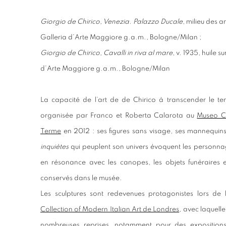
Giorgio de Chirico, Venezia. Palazzo Ducale
, milieu des 
Galleria d’Arte Maggiore g.a.m., Bologne/Milan ;
Giorgio de Chirico, Cavalli in riva al mare
, v. 1935, huile 
d’Arte Maggiore g.a.m., Bologne/Milan
La capacité de l’art de de Chirico à transcender le tem
organisée par Franco et Roberta Calarota au
Museo C
Terme
en 2012 : ses figures sans visage, ses mannequin
inquiètes
qui peuplent son univers évoquent les personnage
en résonance avec les canopes, les objets funéraires et
conservés dans le musée.
Les sculptures sont redevenues protagonistes lors de
Collection of Modern Italian Art de Londres
, avec laquell
nombreuses reprises, notamment pour des expositio