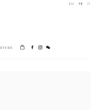
EN
FR
IT
STORE
he following image in a popup: