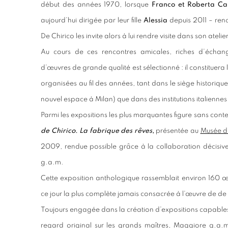
début des années 1970, lorsque
Franco et Roberta Ca
aujourd’hui dirigée par leur fille
Alessia
depuis 2011 – renc
De Chirico les invite alors à lui rendre visite dans son ate
Au cours de ces rencontres amicales, riches d’échang
d’œuvres de grande qualité est sélectionné : il constituera
organisées au fil des années, tant dans le siège historiqu
nouvel espace à Milan) que dans des institutions italiennes 
Parmi les expositions les plus marquantes figure sans cont
de Chirico. La fabrique des rêves
,
présentée au
Musée d’
2009, rendue possible grâce à la collaboration décisiv
g.a.m.
Cette exposition anthologique rassemblait environ 160 œ
ce jour la plus complète jamais consacrée à l’œuvre de de 
Toujours engagée dans la création d’expositions capables de
regard original sur les grands maîtres, Maggiore g.a