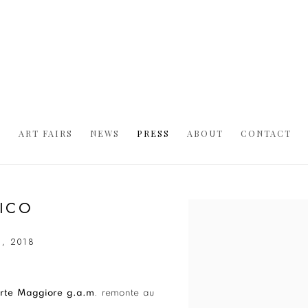
S
ART FAIRS
NEWS
PRESS
ABOUT
CONTACT
RICO
Open a larger version of t
1, 2018
Arte Maggiore g.a.m
. remonte au