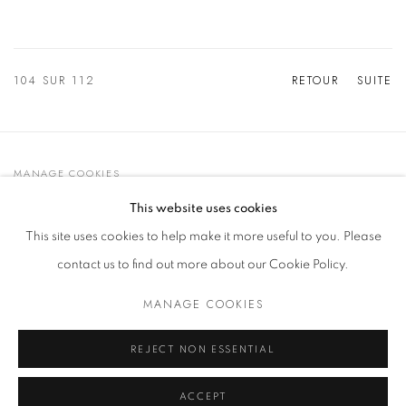
104
SUR 112
RETOUR
SUITE
MANAGE COOKIES
© 2021 GALLERIA D'ARTE MAGGIORE G.A.M.
This website uses cookies
SITE BY ARTLOGIC
This site uses cookies to help make it more useful to you. Please
contact us to find out more about our Cookie Policy.
MANAGE COOKIES
Go
t. +39 051 235843 | info@maggioregam.com
REJECT NON ESSENTIAL
ACCEPT