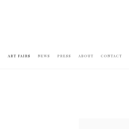
S
ART FAIRS
NEWS
PRESS
ABOUT
CONTACT
Open a larger version of t