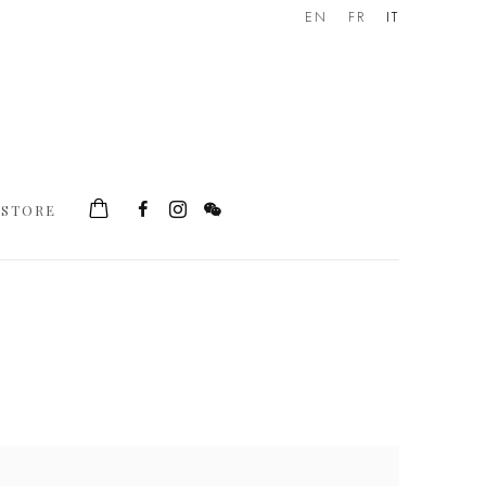
EN
FR
IT
STORE
he following image in a popup: