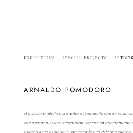
EXHIBITIONS
SPECIAL PROJECTS
ARTIST
ARNALDO POMODORO
«La scultura riflette e si adatta all'ambiente con il suo st
che possono essere interpretate sia con un orientamento u
esterno liscio esplode in una complessità di forme interne. 