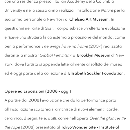
con una residenza presso l'Italian Academy della Columbia
University e nello stesso anno realizza l'installazione
Nature
per la
sua prima personale a New York al
Chelsea Art Museum
. In
questi anni nell'arte di Sissi, il corpo subisce un'ulteriore evoluzione
e riceve una struttura fisica esterna a protezione del mondo, come
per la performance
The wings have no home
(2007) realizzata
durante la mostra "
Global Feminism
" al
Brooklyn Museum
di New
York, dove l'artista si appende letteralmente al soffitto del museo
ed è oggi parte della collezione di
Elisabeth Sackler Foundation
.
Opere ed Esposizioni (2008 - oggi)
A partire dal 2008 l'evoluzione che dalla performance porta
all'installazione scultorea si arrichisce di nuovi elementi: corde,
ceramica, disegni, tele, abiti, come nell'opera
Over the glances tie
the rope
(2008) presentata al
Tokyo Wonder Site - Institute of