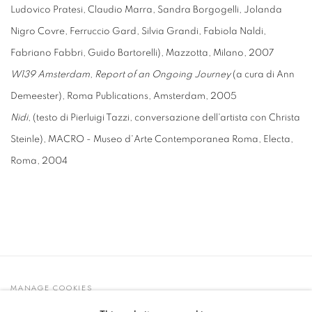
Ludovico Pratesi, Claudio Marra, Sandra Borgogelli, Jolanda
Nigro Covre, Ferruccio Gard, Silvia Grandi, Fabiola Naldi,
Fabriano Fabbri, Guido Bartorelli), Mazzotta, Milano, 2007
W139 Amsterdam
,
Report of an Ongoing Journey
(a cura di Ann
Demeester), Roma Publications, Amsterdam, 2005
Nidi
, (testo di Pierluigi Tazzi, conversazione dell'artista con Christa
Steinle), MACRO - Museo d'Arte Contemporanea Roma, Electa,
Roma, 2004
MANAGE COOKIES
© 2021 GALLERIA D'ARTE MAGGIORE G.A.M.