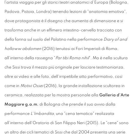
l'artista viaggia per gli storici teatri anatomici d'Europa (Bologna,
Padova, Pistoia, Londra) tenendo lezioni di "anatomia emotiva",
dove protagonista è il disegno che aumenta di dimensione e si
trasforma anche in un effimero intestino-cervello tracciato con
della farina sul suolo del Palatino nella performance
Diary of and
halloww abdomen
(2016) tenutasi ai Fori Imperiali di Roma,
all'interno della rassegna "
Par tibi Roma nihil
". Ma è nella scultura
che Sissi trova il mezzo più originale per lasciare testimonianza,
oltre ai video e alle foto, dell'irripetibile atto performativo, così
come in
Motivi Ossei
(2016), la grande installazione scultorea in
ceramica, realizzata per la mostra personale alla
Galleria d'Arte
Maggiore g.a.m.
di Bologna che prende il suo avvio dalla
performance
L'Imbandita
, una "cena tematica" realizzata
all'interno dell'Oratorio di San Filippo Neri (2015). Le "cene" sono
un altro dei cicli tematici di Sissi che dal 2004 presenta una serie