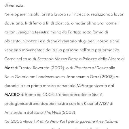
di Venezia.
Nelle opere iniziali, l'artista lavora sull'intreccio, realizzando lavori
dove lana, fil di ferro o fili di plastica, o materiali naturali come il
rattan, vengono tessuti a mano dall'artista sotto forma di
placenta in bozzoli e nidi che diventano rifugi per il corpo e che
vengono movimentati dalla sua persona nell'atto performativo.
Come nel caso di
Secondo Mezzo Piano
a Palazzo delle Albere al
Mart
di Trento-Rovereto (2002); o di
Phantom of Desire
alla
Neue Galerie am Landesmuseum Joanneum a Graz (2003); o
durante la sua prima mostra personale
Nidi
organizzata dal
MACRO
di Roma nel 2004. L'anno precedente Sissi è
protagonistadi una doppia mostra con Ian Kiaer al W139 di
Amsterdam dal titolo
The Walk
(2003).
Nel 2005 vince il
Premio New York per la giovane Arte Italiana