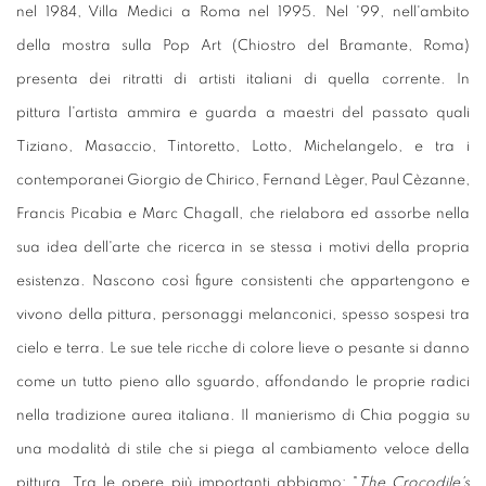
nel 1984, Villa Medici a Roma nel 1995. Nel '99, nell'ambito
della mostra sulla Pop Art (Chiostro del Bramante, Roma)
presenta dei ritratti di artisti italiani di quella corrente. In
pittura l'artista ammira e guarda a maestri del passato quali
Tiziano, Masaccio, Tintoretto, Lotto, Michelangelo, e tra i
contemporanei Giorgio de Chirico, Fernand Lèger, Paul Cèzanne,
Francis Picabia e Marc Chagall, che rielabora ed assorbe nella
sua idea dell'arte che ricerca in se stessa i motivi della propria
esistenza. Nascono così figure consistenti che appartengono e
vivono della pittura, personaggi melanconici, spesso sospesi tra
cielo e terra. Le sue tele ricche di colore lieve o pesante si danno
come un tutto pieno allo sguardo, affondando le proprie radici
nella tradizione aurea italiana. Il manierismo di Chia poggia su
una modalità di stile che si piega al cambiamento veloce della
pittura. Tra le opere più importanti abbiamo: "
The Crocodile's