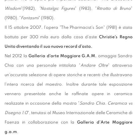
Wisdom
"(1982),
"Nostalgic Figures
" (1983), "
Ritratto di Bruno
"
(1980), "
Fantasmi
" (1980).
Il 15 ottobre 2007, l'opera "The Pharmacist's Son" (1981) è stata
battuta per 300 mila euro dalla casa d'aste
Christie's Regno
Unito
diventando il suo nuovo record d'asta.
Nel 2012 la
Galleria d'arte Maggiore G.A.M.
omaggia Sandro
Chia con una personale intitolata "
Andare Oltre
" attraverso
un'accurata selezione di opere storiche e recenti che illustravano
l'intera ricerca del maestro. Inoltre durante tale esposizione
vennero presentate anche le raffinate opere in ceramica
realizzate in occasione della mostra "
Sandro Chia. Ceramica vs
Disegno 1:0
", tenutasi al Museo Internazionale delle Ceramiche di
Faenza in collaborazione con la
Galleria d'Arte Maggiore
g.a.m
.