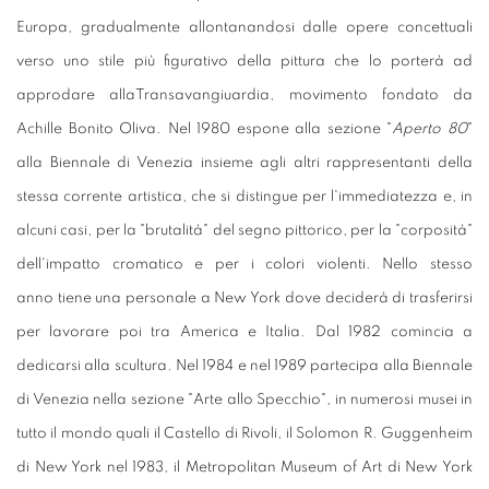
Europa, gradualmente allontanandosi dalle opere concettuali
verso uno stile più figurativo della pittura che lo porterà ad
approdare allaTransavangiuardia, movimento fondato da
Achille Bonito Oliva. Nel 1980 espone alla sezione "
Aperto 80
"
alla Biennale di Venezia insieme agli altri rappresentanti della
stessa corrente artistica, che si distingue per l'immediatezza e, in
alcuni casi, per la "brutalità" del segno pittorico, per la "corposità"
dell'impatto cromatico e per i colori violenti. Nello stesso
anno tiene una personale a New York dove deciderà di trasferirsi
per lavorare poi tra America e Italia. Dal 1982 comincia a
dedicarsi alla scultura. Nel 1984 e nel 1989 partecipa alla Biennale
di Venezia nella sezione "Arte allo Specchio", in numerosi musei in
tutto il mondo quali il Castello di Rivoli, il Solomon R. Guggenheim
di New York nel 1983, il Metropolitan Museum of Art di New York