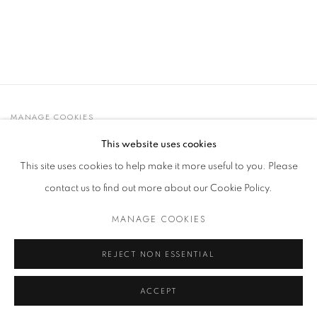
MANAGE COOKIES
© 2021 GALLERIA D'ARTE MAGGIORE G.A.M.
This website uses cookies
SITO CREATO DA ARTLOGIC
This site uses cookies to help make it more useful to you. Please
contact us to find out more about our Cookie Policy.
MANAGE COOKIES
Go
t. +39 051 235843 | info@maggioregam.com
REJECT NON ESSENTIAL
ACCEPT