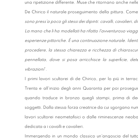
una ripetizione differente. Muse che ritornano anche nelle s
De Chirico il naturale proseguimento della pittura. Come s
sono press'a poco gli stessi dei dipinti: cavalli, cavalieri, 
La mano che li ha modellati ha rifatto l'avventuroso viagg
esperienze pittoriche. È una continuazione naturale. Identi
procedere, la stessa chiarezza e ricchezza di chiaroscuro
pennellata, dove si posa arricchisce la superficie, 
vibrazioni
".
I primi lavori scultorei di de Chirico, per lo più in terra
Trenta e all'inizio degli anni Quaranta per poi prosegu
quando traduce in bronzo quegli stampi, prima di dedi
soggetti. Dalla stessa forza creatrice da cui sgorgano numer
lavori scultorei neometafisici o dalle riminescenze neo
dedicata a i cavalli e cavalieri.
Immergendo in un mondo classico un'angoscia del tutt