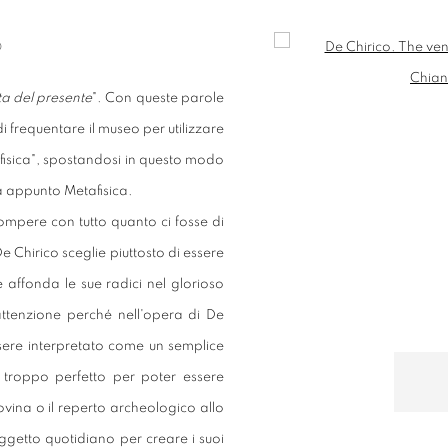
Open a larger version of t
O
ta del presente
". Con queste parole
i frequentare il museo per utilizzare
 fisica", spostandosi in questo modo
ia appunto Metafisica.
rompere con tutto quanto ci fosse di
De Chirico sceglie piuttosto di essere
e affonda le sue radici nel glorioso
ttenzione perché nell'opera di De
essere interpretato come un semplice
troppo perfetto per poter essere
ovina o il reperto archeologico allo
etto quotidiano per creare i suoi