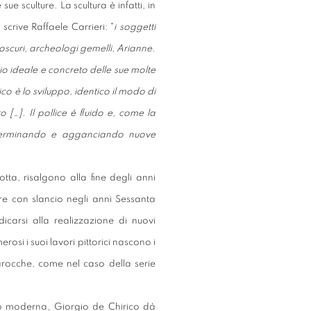
ue sculture. La scultura è infatti, in
crive Raffaele Carrieri: "
i soggetti
dioscuri, archeologi gemelli, Arianne.
io ideale e concreto delle sue molte
co è lo sviluppo, identico il modo di
 […]. Il pollice è fluido e, come la
determinando e agganciando nuove
cotta, risalgono alla fine degli anni
ire con slancio negli anni Sessanta
carsi alla realizzazione di nuovi
osi i suoi lavori pittorici nascono i
barocche, come nel caso della serie
o moderna, Giorgio de Chirico dà