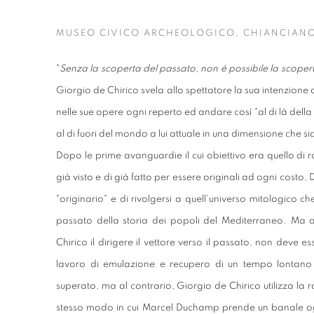
MUSEO CIVICO ARCHEOLOGICO, CHIANCIAN
"
Senza la scoperta del passato, non è possibile la scoper
Giorgio de Chirico svela allo spettatore la sua intenzione d
nelle sue opere ogni reperto ed andare così "al di là della
al di fuori del mondo a lui attuale in una dimensione che s
Dopo le prime avanguardie il cui obiettivo era quello di 
già visto e di già fatto per essere originali ad ogni costo, 
"originario" e di rivolgersi a quell'universo mitologico ch
passato della storia dei popoli del Mediterraneo. Ma a
Chirico il dirigere il vettore verso il passato, non deve 
lavoro di emulazione e recupero di un tempo lontano 
superato, ma al contrario, Giorgio de Chirico utilizza la r
stesso modo in cui Marcel Duchamp prende un banale ogg