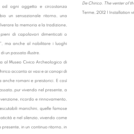
De Chirico. The venter of t
o ad ogni oggetto e circostanza
Terme, 2012 | Installation 
bio un sensazionale ritorno, una
olverare la memoria e la tradizione,
pieni di capolavori dimenticati o
", ma anche al nobilitare i luoghi
 di un passato illustre.
ata al Museo Civico Archeologico di
irico accanto ai vasi e ai canopi di
 anche romani e preistorici. E così
assato, pur vivendo nel presente, a
 invenzione, ricordo e rinnovamento,
rescutabili manichini, quelle famose
aticità e nel silenzio, vivendo come
 presente, in un continuo ritorno, in