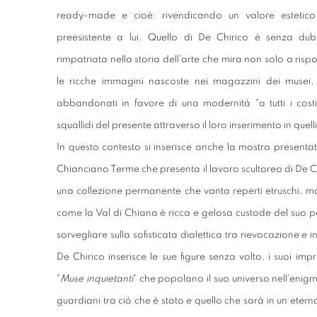
ready-made e cioè: rivendicando un valore estetic
preesistente a lui. Quello di De Chirico è senza dub
rimpatriata nella storia dell'arte che mira non solo a risp
le ricche immagini nascoste nei magazzini dei musei, 
abbandonati in favore di una modernità "a tutti i costi
squallidi del presente attraverso il loro inserimento in quelli
In questo contesto si inserisce anche la mostra present
Chianciano Terme che presenta il lavoro scultoreo di De Ch
una collezione permanente che vanta reperti etruschi, ma
come la Val di Chiana è ricca e gelosa custode del suo p
sorvegliare sulla sofisticata dialettica tra rievocazione e
De Chirico inserisce le sue figure senza volto, i suoi imp
"
Muse inquietanti
" che popolano il suo universo nell'enigm
guardiani tra ciò che è stato e quello che sarà in un eterno