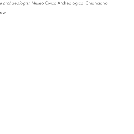
he archaeologist,
Museo Civico Archeologico, Chianciano
view