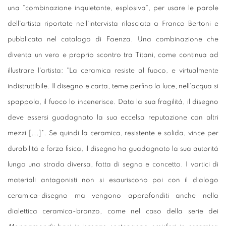
una "combinazione inquietante, esplosiva", per usare le parole
dell'artista riportate nell'intervista rilasciata a Franco Bertoni e
pubblicata nel catalogo di Faenza. Una combinazione che
diventa un vero e proprio scontro tra Titani, come continua ad
illustrare l'artista: "La ceramica resiste al fuoco, e virtualmente
indistruttibile. Il disegno e carta, teme perfino la luce, nell'acqua si
spappola, il fuoco lo incenerisce. Data la sua fragilità, il disegno
deve essersi guadagnato la sua eccelsa reputazione con altri
mezzi [...]". Se quindi la ceramica, resistente e solida, vince per
durabilità e forza fisica, il disegno ha guadagnato la sua autorità
lungo una strada diversa, fatta di segno e concetto. I vortici di
materiali antagonisti non si esauriscono poi con il dialogo
ceramica-disegno ma vengono approfonditi anche nella
dialettica ceramica-bronzo, come nel caso della serie dei