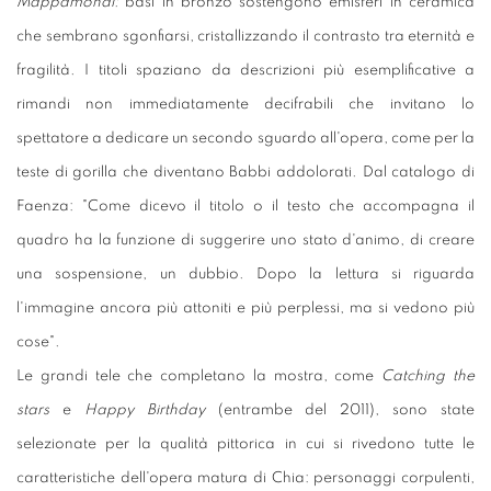
Mappamondi:
basi in bronzo sostengono emisferi in ceramica
che sembrano sgonfiarsi, cristallizzando il contrasto tra eternità e
fragilità. I titoli spaziano da descrizioni più esemplificative a
rimandi non immediatamente decifrabili che invitano lo
spettatore a dedicare un secondo sguardo all'opera, come per la
teste di gorilla che diventano Babbi addolorati. Dal catalogo di
Faenza: "Come dicevo il titolo o il testo che accompagna il
quadro ha la funzione di suggerire uno stato d'animo, di creare
una sospensione, un dubbio. Dopo la lettura si riguarda
l'immagine ancora più attoniti e più perplessi, ma si vedono più
cose".
Le grandi tele che completano la mostra, come
Catching the
stars
e
Happy Birthday
(entrambe del 2011), sono state
selezionate per la qualità pittorica in cui si rivedono tutte le
caratteristiche dell'opera matura di Chia: personaggi corpulenti,