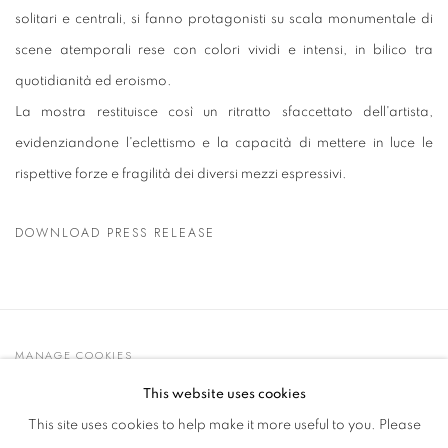
solitari e centrali, si fanno protagonisti su scala monumentale di
scene atemporali rese con colori vividi e intensi, in bilico tra
quotidianità ed eroismo.
La mostra restituisce così un ritratto sfaccettato dell'artista,
evidenziandone l'eclettismo e la capacità di mettere in luce le
rispettive forze e fragilità dei diversi mezzi espressivi.
DOWNLOAD PRESS RELEASE
MANAGE COOKIES
© 2021 GALLERIA D'ARTE MAGGIORE G.A.M.
This website uses cookies
SITO CREATO DA ARTLOGIC
This site uses cookies to help make it more useful to you. Please