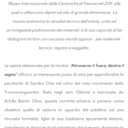
Museo Internazionale delle Ceramiche di Faenza nel 2011, alle
quali si affiancano dipinti ad olio di grande dimensione. La
mostra testimonia la versalità tecnica dell'artista, unita ad
un'innegabile padronanza dei materiali, e la sua capacità di far
dialogare tra loro con successo mondi opposti - per materiale,
tecnica, registro e soggetto.
Le opere selezionate per la mostra
"
Attraverso il fuoco, dentro il
segno"
offrono un interessante punto di vista per approfondire la
peculiarità di Sandro Chia nel solco del noto movimento della
Transavanguardia. Nata negli anni Ottanta e teorizzata da
Achille Bonito Oliva, questa corrente artistica si poneva come
obiettivo quello di sedurre lo sguardo del pubblico ad una
ritrovata formalità, figlia di una tradizione tipicamente italiana,
prendendo le distanze dagli astrattismi che avevano dominato la