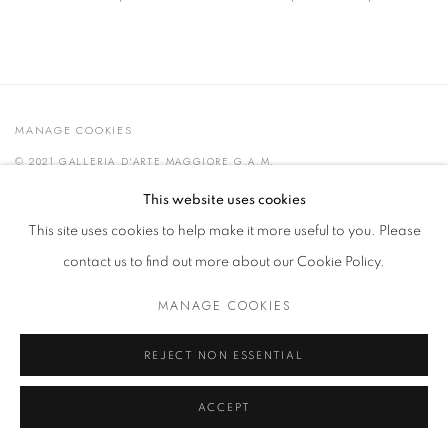
MANAGE COOKIES
© 2021 GALLERIA D'ARTE MAGGIORE G.A.M.
SITO CREATO DA ARTLOGIC
This website uses cookies
This site uses cookies to help make it more useful to you. Please
contact us to find out more about our Cookie Policy.
Go
MANAGE COOKIES
t. +39 051 235843 | info@maggioregam.com
REJECT NON ESSENTIAL
ACCEPT