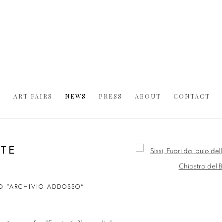
S
ART FAIRS
NEWS
PRESS
ABOUT
CONTACT
RTE
Open a larger version of t
UO "ARCHIVIO ADDOSSO"