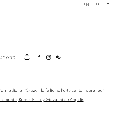
EN
FR
IT
STORE
he following image in a popup: