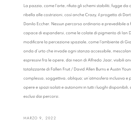
La pazzia, come l’arte, rifiuta gli schemi stabiliti, fugge d
ribella alle
costrizioni, così anche
Crazy
, il progetto di Da
Danilo Eccher. Nessun
percorso ordinario e prevedibile a 
capace di espandersi, come le colate
di pigmento di Ian D
modificare la percezione spaziale, come l'ambiente di
Gia
onda d’urto che invade ogni stanza accessibile, mescola
espressivi fra le opere, dai neon di Alfredo Jaar, visibili a
totalizzante di Fallen Fruit / David Allen Burns e Austin Y
complessa,
soggettiva, obliqua; un’atmosfera inclusiva e p
opere e spazi isolati e
autonomi in tutti i luoghi disponibil
esclusi dai percorsi.
MARZO 9, 2022