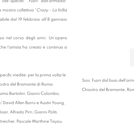
 site-specific
"Fuori dall'armadio"
 mostra collettiva "
Crazy - La follia
tabile dal 19 febbraio all'8 gennaio
Sissi nel corso degli anni. Un'opera
he l'artista ha creato e continua a
e-specific inedite: per la prima volta le
Sissi, Fuori dal buio dell'a
hiostro del Bramante di Roma.
Chiostro del Bramante, Ro
ssimo Bartolini, Gianni Colombo,
/ David Allen Burns e Austin Young,
, Alfredo Pirri, Gianni Politi,
Streicher, Pascale Marthine Tayou,