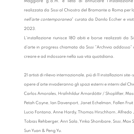
Maggiore g.a.m. è lieta di annuciare l'installazione
realizzata da Sissi al Chiostro del Bramante a Roma per la
nell'arte contemporanea
" curata da Danilo Eccher e visi
2023.
L'installazione riunisce 180 abiti e borse realizzati da 
d'arte in progress chiamata da Sissi "Archivio addosso" c
creare e ad indossare nella sua vita quotidiana.
21 artisti di rilievo internazionale, più di 11 installazioni sit
opere
d’arte invaderanno gli spazi esterni e interni del C
Carlos Amorales, Hrafnhildur Arnardóttir / Shoplifter, Ma
Petah Coyne, Ian Davenport, Janet Echelman, Fallen Fruit 
Lucio Fontana, Anne Hardy, Thomas Hirschhorn, Alfredo Jaar
Tobias Rehberger, Anri Sala, Yinka Shonibare, Sissi, Max 
Sun Yuan & Peng Yu.