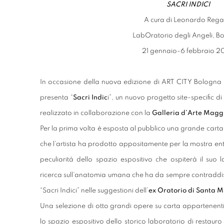
SACRI INDICI
A cura di Leonardo Reg
LabOratorio degli Angeli, B
21 gennaio-6 febbraio 2
In occasione della nuova edizione di ART CITY Bologna
presenta “
Sacri Indic
i”, un nuovo progetto site-specific d
realizzato in collaborazione con la
Galleria d’Arte Magg
Per la prima volta è esposta al pubblico una grande car
che l’artista ha prodotto appositamente per la mostra en
peculiarità dello spazio espositivo che ospiterà il suo 
ricerca sull’anatomia umana che ha da sempre contraddistint
“Sacri Indici” nelle suggestioni dell’
ex Oratorio di Santa M
Una selezione di otto grandi opere su carta appartenenti 
lo spazio espositivo dello storico laboratorio di restaur