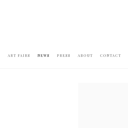
S
ART FAIRS
NEWS
PRESS
ABOUT
CONTACT
Open a larger version of t