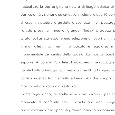
riattualizza la sua originaria natura di luogo adibito al 
particolarità visionarie ed emotive, rivelano la dualità del
di esse, il visitatore è guidato e costretto in un passag
l’artista presenta il nuovo, grande, “Index” prodotto p
Oratorio, l’artista espone una selezione di lavori affini
intimo, allestiti con un ritmo pacato e regolare, in
monumentale del centro dello spazio. La mostra “Sacri 
esporre “Anatomia Parallele”, libro-opera che raccoglie gli
tavole l’artista indaga con metodo scientifico la figura u
corrispondenza tra interiorità ed emotività che si è poi tr
mostra nel laboratorio di restauro.
Come ogni anno, le scelte espositive saranno per l’a
momento di confronto con il LabOratorio degli Angeli
presentazione delle opere di grande formato proponendo