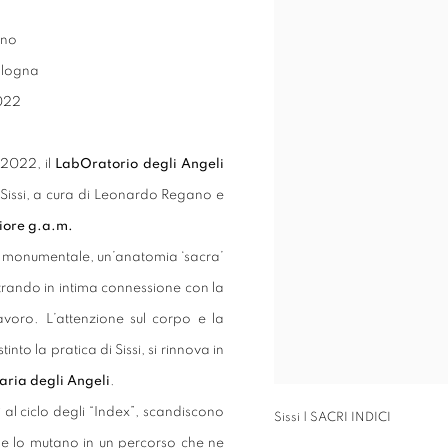
ano
ologna
022
 2022, il
LabOratorio degli Angeli
i Sissi, a cura di Leonardo Regano e
iore g.a.m.
ta monumentale, un’anatomia ‘sacra’
trando in intima connessione con la
lavoro. L’attenzione sul corpo e la
o la pratica di Sissi, si rinnova in
aria degli Angeli
.
al ciclo degli “Index”, scandiscono
Sissi | SACRI INDICI
o e lo mutano in un percorso che ne