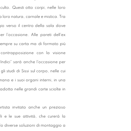
culto. Questi otto corpi, nelle loro
la loro natura, carnale e mistica. Tra
gio verso il centro della sala dove
er l’occasione. Alle pareti dell’ex
, sempre su carta ma di formato più
 contrapposizione con la visione
Indici” sarà anche l’occasione per
 studi di Sissi sul corpo, nelle cui
mana e i suoi organi interni, in una
adotta nelle grandi carte sciolte in
rtista invitato anche un prezioso
 e le sue attività, che curerà la
 diverse soluzioni di montaggio a