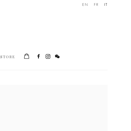
EN
FR
IT
STORE
he following image in a popup: