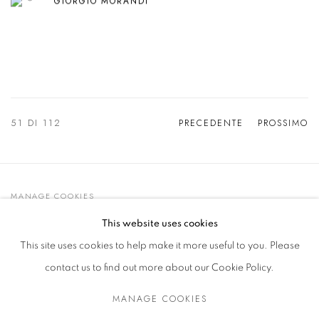
GIORGIO MORANDI
51
DI 112
PRECEDENTE
PROSSIMO
MANAGE COOKIES
© 2021 GALLERIA D'ARTE MAGGIORE G.A.M.
This website uses cookies
SITO CREATO DA ARTLOGIC
This site uses cookies to help make it more useful to you. Please
contact us to find out more about our Cookie Policy.
MANAGE COOKIES
Go