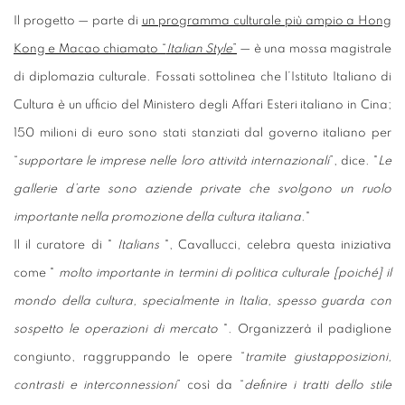
Il progetto — parte di
un programma culturale più ampio a Hong
Kong e Macao chiamato “
Italian Style
”
— è una mossa magistrale
di diplomazia culturale. Fossati sottolinea che l’Istituto Italiano di
Cultura è un ufficio del Ministero degli Affari Esteri italiano in Cina;
150 milioni di euro sono stati stanziati dal governo italiano per
“
supportare le imprese nelle loro attività internazionali
”, dice.
"
Le
gallerie d’arte sono aziende private che svolgono un ruolo
importante nella promozione della cultura italiana
."
Il il curatore di "
Italians
", Cavallucci, celebra questa iniziativa
come "
molto importante in termini di politica culturale [poiché] il
mondo della cultura, specialmente in Italia, spesso guarda con
sospetto le operazioni di mercato
". Organizzerà il padiglione
congiunto, raggruppando le opere “
tramite giustapposizioni,
contrasti e interconnessioni
” così da “
definire i tratti dello stile