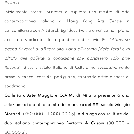
italiano
”.
Inizialmente Fossati puntava a ospitare una mostra di arte
contemporanea italiana al Hong Kong Arts Centre in
concomitanza con Art Basel. Egli descrive via email come il piano
sia stato vanificato dalla pandemia di Covid‑19. "
Abbiamo
deciso [invece] di affittare uno stand all’interno [della fiera] e di
offrirlo alle gallerie a condizione che portassero solo arte
italiana
", dice. L’Istituto Italiano di Cultura ha successivamente
preso in carico i costi del padiglione, coprendo affitto e spese di
spedizione.
Galleria d’Arte Maggiore G.A.M. di Milano presenterà una
selezione di dipinti di punta del maestro del XXº secolo Giorgio
Morandi
(750.000 – 1.000.000 $)
in dialogo con sculture del
duo italiano contemporaneo Bertozzi & Casoni
(30.000 –
50.000 $).