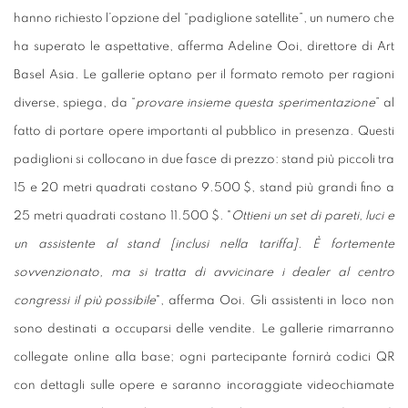
hanno richiesto l’opzione del “padiglione satellite”, un numero che
ha superato le aspettative, afferma Adeline Ooi, direttore di Art
Basel Asia. Le gallerie optano per il formato remoto per ragioni
diverse, spiega, da “
provare insieme questa sperimentazione
” al
fatto di portare opere importanti al pubblico in presenza. Questi
padiglioni si collocano in due fasce di prezzo: stand più piccoli tra
15 e 20 metri quadrati costano 9.500 $, stand più grandi fino a
25 metri quadrati costano 11.500 $. "
Ottieni un set di pareti, luci e
un assistente al stand [inclusi nella tariffa]. È fortemente
sovvenzionato, ma si tratta di avvicinare i dealer al centro
congressi il più possibile
", afferma Ooi. Gli assistenti in loco non
sono destinati a occuparsi delle vendite. Le gallerie rimarranno
collegate online alla base; ogni partecipante fornirà codici QR
con dettagli sulle opere e saranno incoraggiate videochiamate