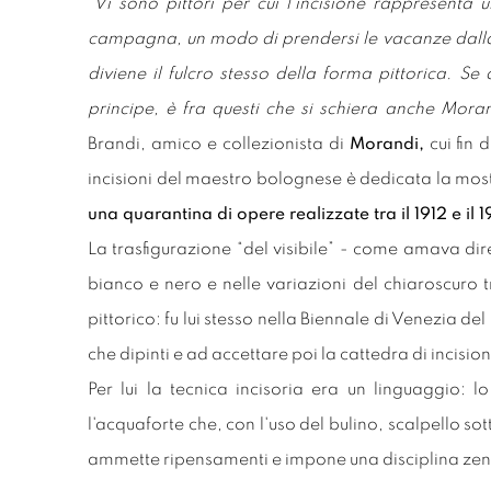
Vi sono pittori per cui l'incisione rappresenta 
“
campagna, un modo di prendersi le vacanze dalla pi
diviene il fulcro stesso della forma pittorica. Se 
principe, è fra questi che si schiera anche Mora
Brandi, amico e collezionista di
Morandi,
cui fin 
incisioni del maestro bolognese è dedicata la mos
una quarantina di opere realizzate tra il 1912 e il 
La trasfigurazione “del visibile” - come amava di
bianco e nero e nelle variazioni del chiaroscur
pittorico: fu lui stesso nella Biennale di Venezia del
che dipinti e ad accettare poi la cattedra di incisio
Per lui la tecnica incisoria era un linguaggio: l
l'acquaforte che, con l'uso del bulino, scalpello sot
ammette ripensamenti e impone una disciplina ze