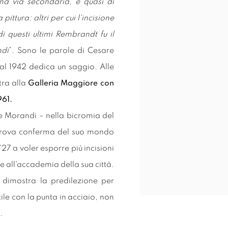
una via secondaria, e quasi di
ttura: altri per cui l'incisione
di questi ultimi Rembrandt fu il
ndi
”. Sono le parole di Cesare
dal 1942 dedica un saggio. Alle
tra alla
Galleria Maggiore con
1961.
re Morandi – nella bicromia del
o trova conferma del suo mondo
 '27 a voler esporre più incisioni
ne all'accademia della sua città.
o dimostra la predilezione per
tile con la punta in acciaio, non
n.