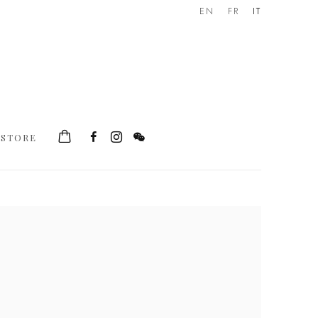
EN
FR
IT
STORE
he following image in a popup: