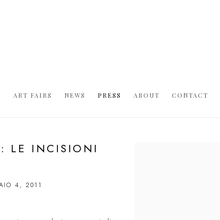
S
ART FAIRS
NEWS
PRESS
ABOUT
CONTACT
 LE INCISIONI
Open a larger version of t
AIO 4, 2011