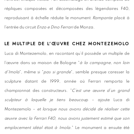
répliques composées et décomposées des légendaires F40,
reproduisant à échelle réduite le monument
Rampante
placé à
l’entrée du circuit
Enzo e Dino Ferrari
de Monza.
LE MULTIPLE DE L’ŒUVRE CHEZ MONTEZEMOLO
Luca di Montezemolo, en racontant qu’il possède un multiple de
l’œuvre dans sa maison de Bologne "
à la campagne, non loin
d’Imola
", même si "
pas si grande
", semble presque caresser la
sculpture datant de 1999, année où Ferrari remporta le
championnat des constructeurs. "
C’est une œuvre d’un grand
sculpteur à laquelle je tiens beaucou
p – ajoute Luca di
Montezemolo –
et lorsque nous avons décidé de réaliser cette
œuvre avec la Ferrari F40, nous avons justement estimé que son
emplacement idéal était à Imola
." Le monument a ensuite été