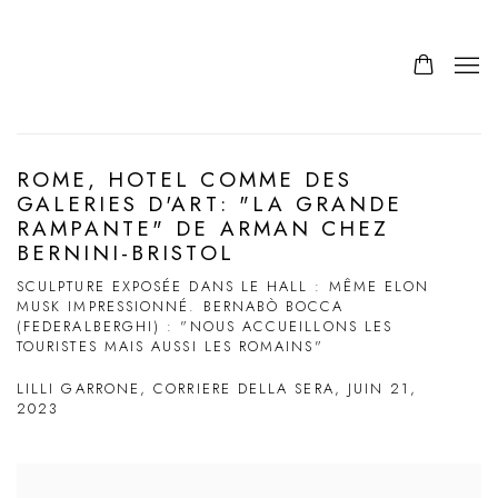
ROME, HOTEL COMME DES
GALERIES D'ART: "LA GRANDE
RAMPANTE" DE ARMAN CHEZ
BERNINI-BRISTOL
SCULPTURE EXPOSÉE DANS LE HALL : MÊME ELON
MUSK IMPRESSIONNÉ. BERNABÒ BOCCA
(FEDERALBERGHI) : "NOUS ACCUEILLONS LES
TOURISTES MAIS AUSSI LES ROMAINS"
LILLI GARRONE, CORRIERE DELLA SERA, JUIN 21,
2023
Open a larger version of the following image in a popup: