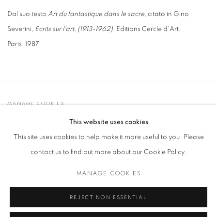
Dal suo testo
Art du fantastique dans le sacre
, citato in Gino
Severini,
Ecrits sur l'art, (1913-1962)
, Editions Cercle d'Art,
Paris, 1987
MANAGE COOKIES
© 2021 GALLERIA D'ARTE MAGGIORE G.A.M.
This website uses cookies
SITO CREATO DA ARTLOGIC
This site uses cookies to help make it more useful to you. Please
contact us to find out more about our Cookie Policy.
MANAGE COOKIES
Go
t. +39 051 235843 | info@maggioregam.com
REJECT NON ESSENTIAL