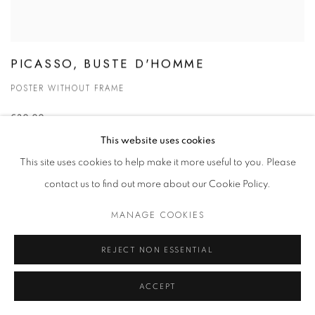
PICASSO, BUSTE D'HOMME
POSTER WITHOUT FRAME
€30.00
Tra gennaio e marzo 1969, Picasso dipinse una serie di ritratti ad olio
This website uses cookies
altamente stilizzati su cartone ondulato, tra cui...
This site uses cookies to help make it more useful to you. Please
contact us to find out more about our Cookie Policy.
MANAGE COOKIES
REJECT NON ESSENTIAL
ACCEPT