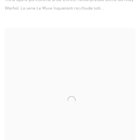
Tra le opere più iconiche di De Chirico, reinterpretate anche da Andy
Warhol. La serie
Le Muse Inquietanti
racchiude tutti...