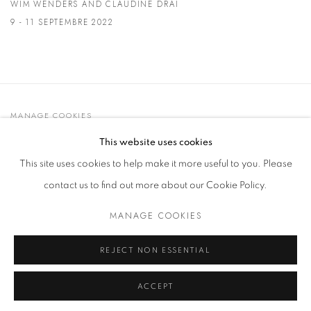
WIM WENDERS AND CLAUDINE DRAI
9 - 11 SEPTEMBRE 2022
MANAGE COOKIES
© 2021 GALLERIA D'ARTE MAGGIORE G.A.M.
This website uses cookies
SITE BY ARTLOGIC
This site uses cookies to help make it more useful to you. Please
contact us to find out more about our Cookie Policy.
MANAGE COOKIES
Go
t. +39 051 235843 | info@maggioregam.com
REJECT NON ESSENTIAL
ACCEPT