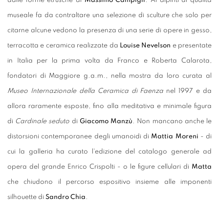
dalle forme etrusche di
Massimo Campigli
. Ai dipinti di qualità
museale fa da contraltare una selezione di sculture che solo per
citarne alcune vedono la presenza di una serie di opere in gesso,
terracotta e ceramica realizzate da
Louise Nevelson
e presentate
in Italia per la prima volta da Franco e Roberta Calarota,
fondatori di Maggiore g.a.m., nella mostra da loro curata al
Museo Internazionale della Ceramica di Faenza
nel 1997 e da
allora raramente esposte, fino alla meditativa e minimale figura
di
Cardinale seduto
di
Giacomo Manzù
. Non mancano anche le
distorsioni contemporanee degli umanoidi di
Mattia Moreni
- di
cui la galleria ha curato l'edizione del catalogo generale ad
opera del grande Enrico Crispolti - o le figure cellulari di
Matta
che chiudono il percorso espositivo insieme alle imponenti
silhouette di
Sandro Chia
.