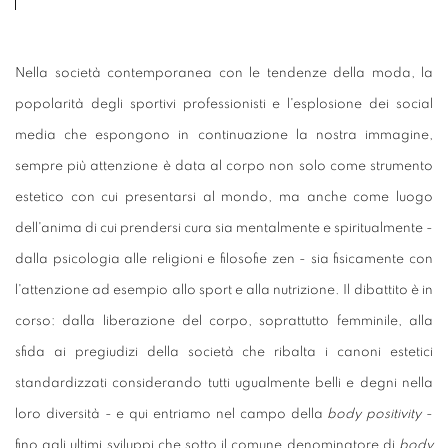
Nella società contemporanea con
le tendenze della moda,
la
popolarità degli sportivi professionisti e l'esplosione dei social
media che espongono in continuazione la nostra immagine,
sempre più attenzione è data al corpo non solo come strumento
estetico con cui presentarsi al mondo, ma anche come luogo
dell'anima di cui prendersi cura sia mentalmente e spiritualmente -
dalla psicologia alle religioni e filosofie zen - sia fisicamente con
l'attenzione ad esempio allo sport e alla nutrizione. Il dibattito è in
corso: dalla liberazione del corpo, soprattutto femminile, alla
sfida ai pregiudizi della società che ribalta i canoni estetici
standardizzati considerando tutti ugualmente belli e degni nella
loro diversità - e qui entriamo nel campo della
body positivity
-
fino agli ultimi sviluppi che sotto il comune denominatore di
body