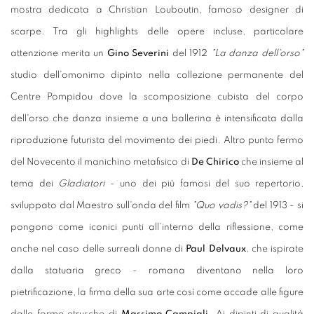
mostra dedicata a Christian Louboutin, famoso designer di
scarpe. Tra gli highlights delle opere incluse, particolare
attenzione merita un
Gino Severini
del 1912
"La danza dell'orso"
studio dell'omonimo dipinto nella collezione permanente del
Centre Pompidou dove la scomposizione cubista del corpo
dell'orso che danza insieme a una ballerina è intensificata dalla
riproduzione futurista del movimento dei piedi. Altro punto fermo
del Novecento il manichino metafisico di
De Chirico
che insieme al
tema dei
Gladiatori
- uno dei più famosi del suo repertorio,
sviluppato dal Maestro sull'onda del film
"Quo vadis?"
del 1913 - si
pongono come iconici punti all'interno della riflessione, come
anche nel caso delle surreali donne di
Paul Delvaux
, che ispirate
dalla statuaria greco - romana diventano nella loro
pietrificazione, la firma della sua arte così come accade alle figure