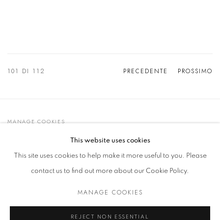
101
DI 112
PRECEDENTE
PROSSIMO
MANAGE COOKIES
© 2021 GALLERIA D'ARTE MAGGIORE G.A.M.
This website uses cookies
SITO CREATO DA ARTLOGIC
This site uses cookies to help make it more useful to you. Please
contact us to find out more about our Cookie Policy.
MANAGE COOKIES
Go
t. +39 051 235843 | info@maggioregam.com
REJECT NON ESSENTIAL