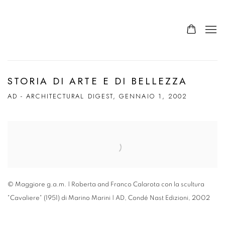
STORIA DI ARTE E DI BELLEZZA
AD - ARCHITECTURAL DIGEST, GENNAIO 1, 2002
Open a larger version of the following image in a popup:
© Maggiore g.a.m. | Roberta and Franco Calarota con la scultura
"Cavaliere" (1951) di Marino Marini | AD, Condé Nast Edizioni, 2002